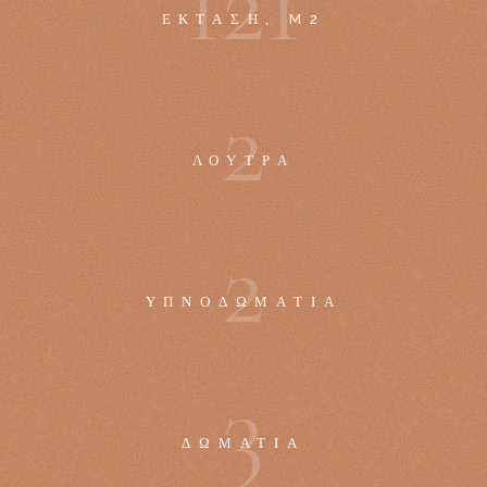
1
2
1
ΈΚΤΑΣΗ, M2
2
ΛΟΥΤΡΆ
2
ΥΠΝΟΔΩΜΆΤΙΑ
3
ΔΩΜΆΤΙΑ