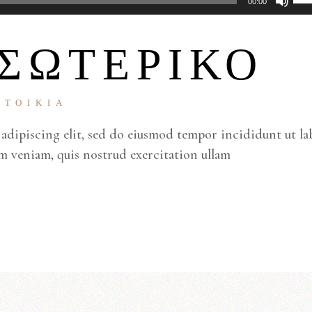
00:00
τα
πλ
ΕΣΩΤΕΡΙΚΌ
Πά
Κά
βέ
ΑΤΟΙΚΊΑ
για
adipiscing elit, sed do eiusmod tempor incididunt ut la
να
m veniam, quis nostrud exercitation ullam
αυ
ή
να
με
έν