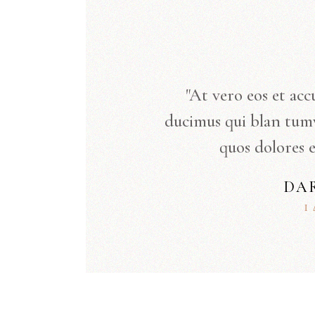
"At vero eos et acc
ducimus qui blan tum
quos dolores e
DA