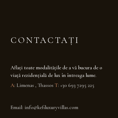
CONTACTAȚI
Aflați toate modalitățile de a vă bucura de o
viață rezidențială de lux în întreaga lume.
A
: Limenas , Thassos
T
: +30 693 7295 225
Email: info@kefiluxuryvillas.com