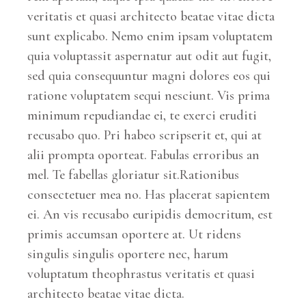
veritatis et quasi architecto beatae vitae dicta
sunt explicabo. Nemo enim ipsam voluptatem
quia voluptassit aspernatur aut odit aut fugit,
sed quia consequuntur magni dolores eos qui
ratione voluptatem sequi nesciunt. Vis prima
minimum repudiandae ei, te exerci eruditi
recusabo quo. Pri habeo scripserit et, qui at
alii prompta oporteat. Fabulas erroribus an
mel. Te fabellas gloriatur sit.Rationibus
consectetuer mea no. Has placerat sapientem
ei. An vis recusabo euripidis democritum, est
primis accumsan oportere at. Ut ridens
singulis singulis oportere nec, harum
voluptatum theophrastus veritatis et quasi
architecto beatae vitae dicta.