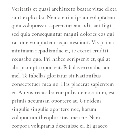
Veritatis et quasi architecto beatae vitae dicta
sunt explicabo. Nemo enim ipsam voluptatem
quia voluptassit aspernatur aut odit aut fugit,
sed quia consequuntur magni dolores eos qui
ratione voluptatem sequi nesciunt. Vis prima
minimum repudiandae ei, te exerci eruditi
recusabo quo. Pri habeo scripserit et, qui at
alii prompta oporteat. Fabulas erroribus an
mel. Te fabellas gloriatur sit.Rationibus
consectetuer mea no. Has placerat sapientem
ei. An vis recusabo euripidis democritum, est
primis accumsan oportere at. Ut ridens
singulis singulis oportere nec, harum
voluptatum theophrastus. mea ne. Nam
corpora voluptaria deseruisse ei. Ei graeco