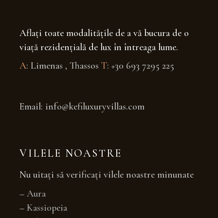
Aflați toate modalitățile de a vă bucura de o
viață rezidențială de lux în întreaga lume.
A
: Limenas , Thassos
T
: +30 693 7295 225
Email: info@kefiluxuryvillas.com
VILELE NOASTRE
Nu uitați să verificați vilele noastre minunate
–
Aura
–
Kassiopeia