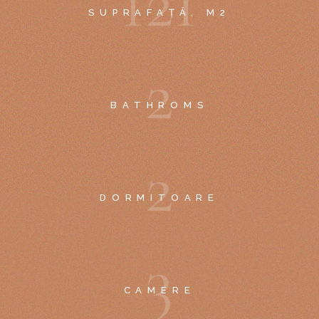
1
2
1
SUPRAFAȚĂ, M2
2
BATHROMS
2
DORMITOARE
3
CAMERE