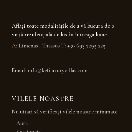
Aflați toate modalitățile de a vă bucura de o
viață rezidențială de lux în întreaga lume.
A
: Limenas , Thassos
T
: +30 693 7295 225
Email: info@kefiluxuryvillas.com
VILELE NOASTRE
Nu uitați să verificați vilele noastre minunate
–
Aura
–
Kassiopeia