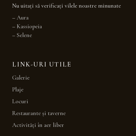
Nu uitați să verificați vilele noastre minunate
–
Aura
–
Kassiopeia
–
Selene
LINK-URI UTILE
Galerie
Plaje
Locuri
Restaurante și taverne
Activități în aer liber