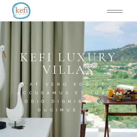
KEFI LUXURY
VILLAS
AT VERO EOS ET
ACCUSAMUS ET IUSTO
ODIO DIGNISSIMOS
DUCIMUS QUI