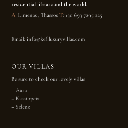
residential life around the world.
A
: Limenas , Thassos
T
: +30 693 7295 225
Email: info@kefiluxuryvillas.com
OUR VILLAS
Be sure to check our lovely villas
–
Aura
–
Kassiopeia
–
Selene