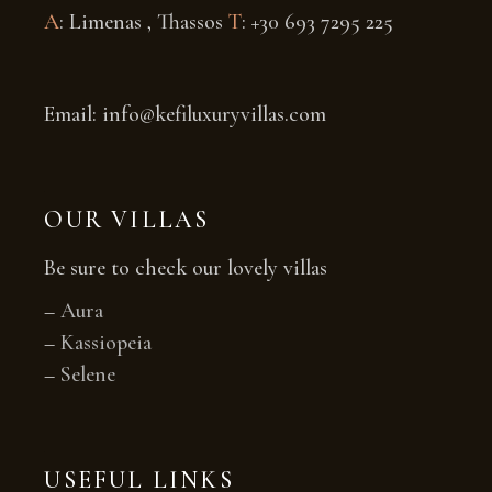
A
: Limenas , Thassos
T
: +30 693 7295 225
Email: info@kefiluxuryvillas.com
OUR VILLAS
Be sure to check our lovely villas
–
Aura
–
Kassiopeia
–
Selene
USEFUL LINKS