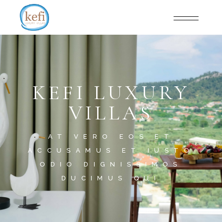
KEFI LUXURY
VILLAS
AT VERO EOS ET
ACCUSAMUS ET IUSTO
ODIO DIGNISSIMOS
DUCIMUS QUI