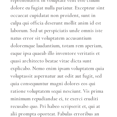
reprehenderit in voluptate velit esse cillum
dolore eu fugiat nulla pariatur. Excepteur sint
occaecat cupidatat non proident, sunt in
culpa qui officia deserunt mollit anim id est
laborum. Sed ut perspiciatis unde omnis iste
natus error sit voluptatem accusantium
doloremque laudantium, totam rem aperiam,
eaque ipsa quaeab illo inventore veritatis et
quasi architecto beatae vitae dicta sunt
explicabo. Nemo enim ipsam voluptatem quia
voluptassit aspernatur aut odit aut fugit, sed
quia consequuntur magni dolores eos qui
ratione voluptatem sequi nesciunt. Vis prima
minimum repudiandae ei, te exerci eruditi
recusabo quo. Pri habeo scripserit et, qui at
alii prompta oporteat. Fabulas erroribus an